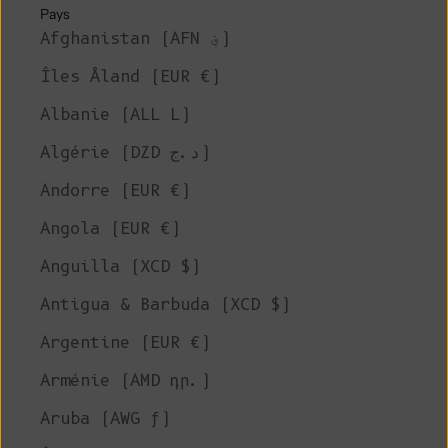
Pays
Afghanistan (AFN ؋)
Îles Åland (EUR €)
Albanie (ALL L)
Algérie (DZD د.ج)
Andorre (EUR €)
Angola (EUR €)
Anguilla (XCD $)
Antigua & Barbuda (XCD $)
Argentine (EUR €)
Arménie (AMD դր.)
Aruba (AWG ƒ)