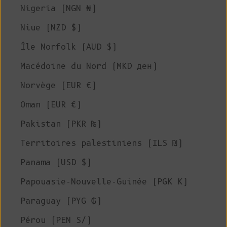
Nigeria (NGN ₦)
Niue (NZD $)
Île Norfolk (AUD $)
Macédoine du Nord (MKD ден)
Norvège (EUR €)
Oman (EUR €)
Pakistan (PKR ₨)
Territoires palestiniens (ILS ₪)
Panama (USD $)
Papouasie-Nouvelle-Guinée (PGK K)
Paraguay (PYG ₲)
Pérou (PEN S/)