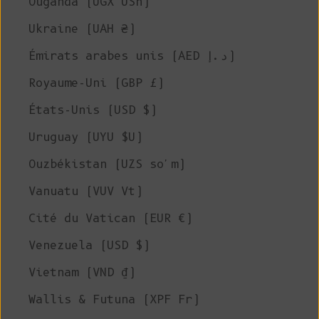
Ouganda (UGX USh)
Ukraine (UAH ₴)
Émirats arabes unis (AED د.إ)
Royaume-Uni (GBP £)
États-Unis (USD $)
Uruguay (UYU $U)
Ouzbékistan (UZS so'm)
Vanuatu (VUV Vt)
Cité du Vatican (EUR €)
Venezuela (USD $)
Vietnam (VND ₫)
Wallis & Futuna (XPF Fr)