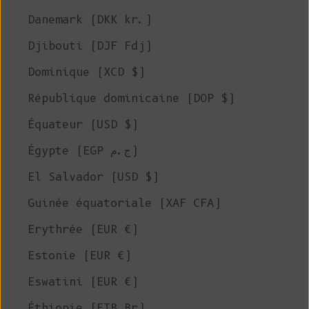
Danemark (DKK kr.)
Djibouti (DJF Fdj)
Dominique (XCD $)
République dominicaine (DOP $)
Équateur (USD $)
Égypte (EGP ج.م)
El Salvador (USD $)
Guinée équatoriale (XAF CFA)
Erythrée (EUR €)
Estonie (EUR €)
Eswatini (EUR €)
Éthiopie (ETB Br)