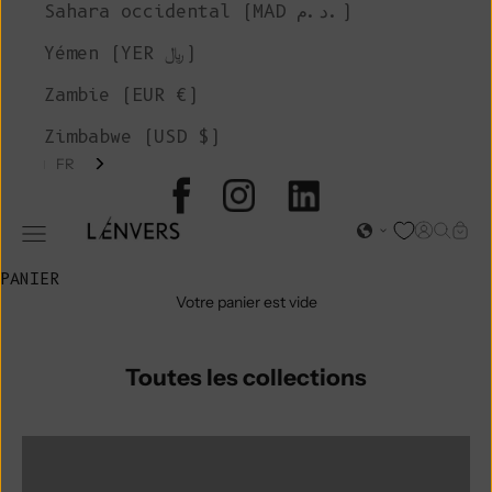
Sahara occidental (MAD د.م.)
Yémen (YER ﷼)
Zambie (EUR €)
Zimbabwe (USD $)
FR
L'ENVERS
Page d'o
Recher
Char
Ouvrir le menu de navigation
PANIER
Votre panier est vide
Toutes les collections
groupe de couleurs:coton BILLIE
Groupe de couleurs:Veste CALAMITY