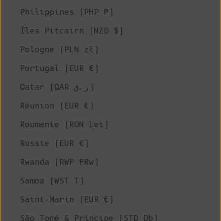
Philippines (PHP ₱)
Îles Pitcairn (NZD $)
Pologne (PLN zł)
Portugal (EUR €)
Qatar (QAR ر.ق)
Réunion (EUR €)
Roumanie (RON Lei)
Russie (EUR €)
Rwanda (RWF FRw)
Samoa (WST T)
Saint-Marin (EUR €)
São Tomé & Príncipe (STD Db)