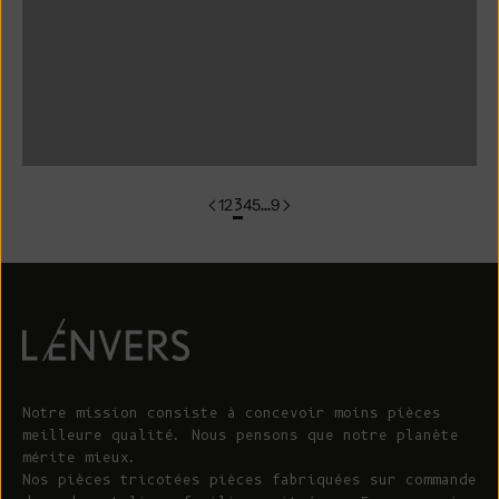
groupe de couleurs:CARLA
groupe de couleur:cardigan CHARLOTTE
groupe de couleurs:CLARISSE
1
2
3
4
5
…
9
Notre mission consiste à concevoir moins pièces
meilleure qualité. Nous pensons que notre planète
mérite mieux.
Nos pièces tricotées pièces fabriquées sur commande