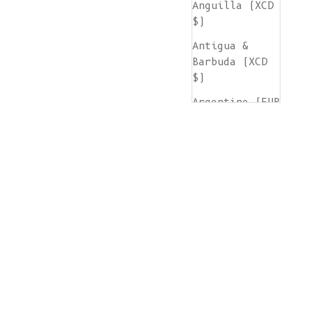
Anguilla (XCD
$)
Antigua &
Barbuda (XCD
$)
Argentine (EUR
€)
Arménie (AMD
դր.)
Aruba (AWG ƒ)
Île de
l'Ascension
(SHP £)
Australie (AUD
$)
Autriche (EUR