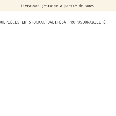
Livraison gratuite à partir de 300€.
nt
QUE
PIÈCES EN STOCK
ACTUALITÉS
À PROPOS
DURABILITÉ