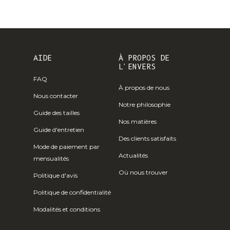
CFA)
Canada (CAD $)
Cap Vert ($
CVE)
AIDE
À PROPOS DE
Caraïbes Pays-
L'ENVERS
Bas (USD $)
FAQ
À propos de nous
Îles Caïmans
Nous contacter
Notre philosophie
(KYD $)
Guide des tailles
Nos matières
République
Guide d'entretien
centrafricaine
Des clients satisfaits
Mode de paiement par
(XAF CFA)
Actualités
mensualités
Tchad (XAF
Où nous trouver
Politique d'avis
CFA)
Politique de confidentialité
Chili (EUR €)
Modalités et conditions
Chine (CNY ¥)