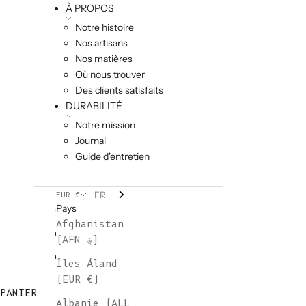
À PROPOS
Notre histoire
Nos artisans
Nos matières
Où nous trouver
Des clients satisfaits
DURABILITÉ
Notre mission
Journal
Guide d'entretien
FR
EUR €
Pays
Afghanistan
(AFN ؋)
Îles Åland
(EUR €)
PANIER
Albanie (ALL