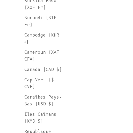
Burkina Faso
(XOF Fr)
Burundi (BIF
Fr)
Cambodge (KHR
៛)
Cameroun (XAF
CFA)
Canada (CAD $)
Cap Vert ($
CVE)
Caraïbes Pays-
Bas (USD $)
Îles Caïmans
(KYD $)
République