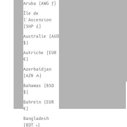
Aruba (AWG ƒ)
Île de
l'Ascension
groupe de couleurs:coton LARA
(SHP £)
Australie (AUD
$)
groupe de couleurs:LILOU
Autriche (EUR
€)
Azerbaïdjan
(AZN ₼)
groupe de couleur:coton LOUISA
Bahamas (BSD
$)
Bahreïn (EUR
€)
Bangladesh
(BDT ৳)