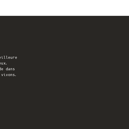
Expédier à
États-Unis
Langue
Anglais
Devise
Dollar américain
eilleure
VOIR LA COLLECTION
eux.
de dans
 vivons.