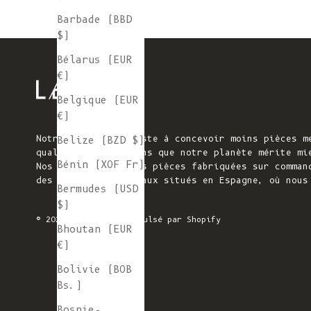
Barbade (BBD
$)
Bélarus (EUR
€)
Belgique (EUR
€)
Notre mission consiste à concevoir moins pièces m
Belize (BZD $)
qualité. Nous pensons que notre planète mérite mi
Bénin (XOF Fr)
Nos pièces tricotées pièces fabriquées sur comman
des ateliers familiaux situés en Espagne, où nous
Bermudes (USD
$)
© 2026 - L'ENVERS
Propulsé par Shopify
Bhoutan (EUR
€)
Bolivie (BOB
Bs.)
Bosnie-