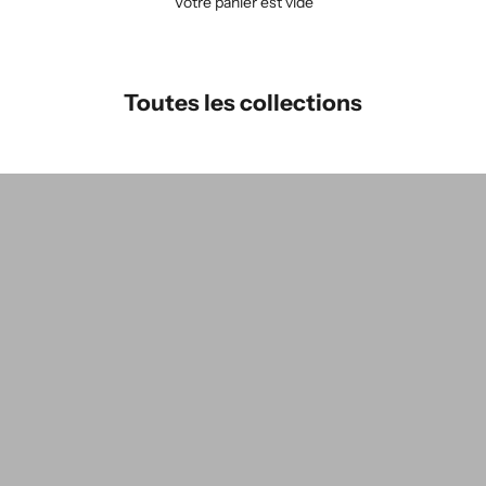
Votre panier est vide
Toutes les collections
colorgroup:HORTENSE Cardigan Alpaca
c
groupe de couleurs : HORTENSE Stock
g
groupe de couleur:JACQUES
g
groupe de couleurs:JASMINE
g