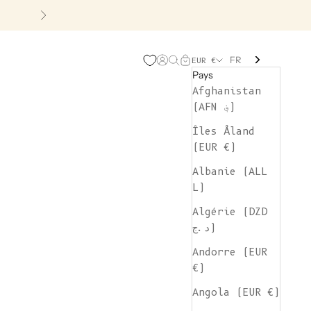
Suivant
FR
Page d'ouverture de comp
Recherche ouverte
Chariot ouvert
EUR €
Pays
Afghanistan
(AFN ؋)
Îles Åland
(EUR €)
Albanie (ALL
L)
Algérie (DZD
د.ج)
Andorre (EUR
€)
Angola (EUR €)