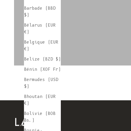
Jauge 3
Barbade (BBD
$)
Bélarus (EUR
€)
L'ENVERS x SIXSŒURS
Belgique (EUR
€)
Belize (BZD $)
Bénin (XOF Fr)
Bermudes (USD
$)
Bhoutan (EUR
€)
Bolivie (BOB
Bs.)
Bosnie-