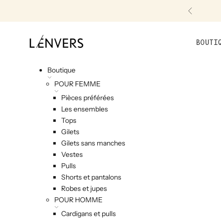
Skip to content
Précéde
L'ENVERS
BOUTI
Boutique
POUR FEMME
Pièces préférées
Les ensembles
Tops
Gilets
Gilets sans manches
Vestes
Pulls
Shorts et pantalons
Robes et jupes
POUR HOMME
Cardigans et pulls