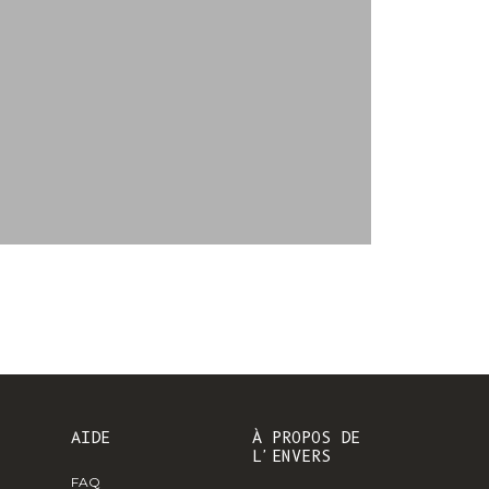
CFA)
ollaboration L'ENVERS x MARION GRAUX
Canada (CAD $)
Cap Vert ($
CVE)
ucas du Tertre x L'Envers
Caraïbes Pays-
Bas (USD $)
Îles Caïmans
(KYD $)
République
centrafricaine
(XAF CFA)
Tchad (XAF
CFA)
Chili (EUR €)
AIDE
À PROPOS DE
L'ENVERS
Chine (CNY ¥)
FAQ