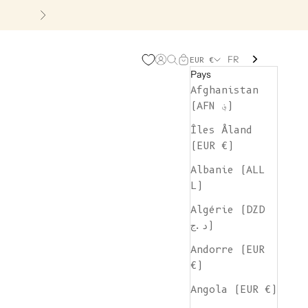
Suivant
FR
Page d'ouverture de comp
Recherche ouverte
Chariot ouvert
EUR €
Pays
Afghanistan
(AFN ؋)
Îles Åland
(EUR €)
Albanie (ALL
L)
Algérie (DZD
د.ج)
Andorre (EUR
€)
Angola (EUR €)