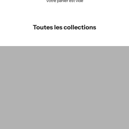
Votre panier est vide
Toutes les collections
groupe de couleurs : THÉRÈSE Mini
g
groupe de couleurs:VERA
g
Pour Homme
Accessoires pour la maison
H