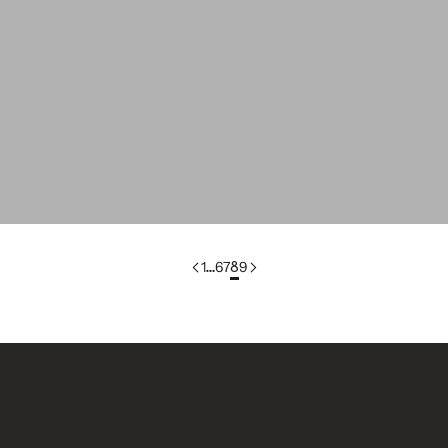
Expédier à
pièces préférées de Julie
C
États-Unis
Langue
Anglais
Love&Dress x L'Envers
L
Devise
Dollar américain
VOIR LA COLLECTION
1
…
6
7
8
9