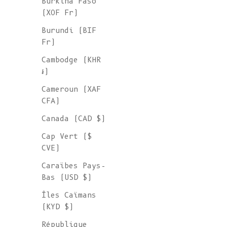
Burkina Faso
(XOF Fr)
Burundi (BIF
Fr)
Cambodge (KHR
៛)
Cameroun (XAF
CFA)
Canada (CAD $)
Cap Vert ($
CVE)
Caraïbes Pays-
Bas (USD $)
Îles Caïmans
(KYD $)
République