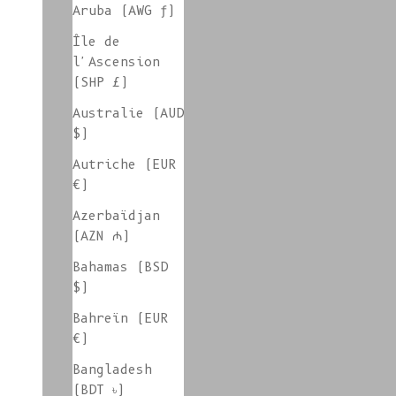
Aruba (AWG ƒ)
Île de
l'Ascension
IG LIVE PROMO
(SHP £)
Australie (AUD
$)
En stock - pièces hommes
Autriche (EUR
€)
Azerbaïdjan
(AZN ₼)
En stock - Tailles M
Bahamas (BSD
$)
Bahreïn (EUR
Accessoires en stock
€)
Bangladesh
(BDT ৳)