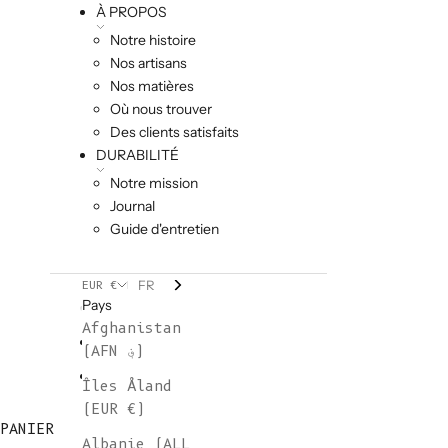
À PROPOS
Notre histoire
Nos artisans
Nos matières
Où nous trouver
Des clients satisfaits
DURABILITÉ
Notre mission
Journal
Guide d'entretien
FR
EUR €
Pays
Afghanistan
(AFN ؋)
Îles Åland
(EUR €)
PANIER
Albanie (ALL