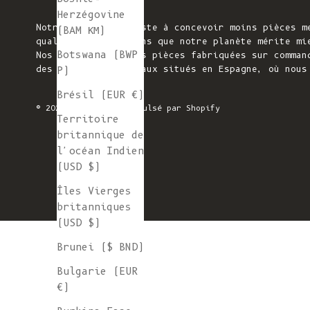
Herzégovine
Notre mission consiste à concevoir moins pièces m
(BAM КМ)
qualité. Nous pensons que notre planète mérite mi
Botswana (BWP
Nos pièces tricotées pièces fabriquées sur comman
des ateliers familiaux situés en Espagne, où nous
P)
Brésil (EUR €)
© 2026 - L'ENVERS
Propulsé par Shopify
Territoire
britannique de
l'océan Indien
(USD $)
Îles Vierges
britanniques
(USD $)
Brunei ($ BND)
Bulgarie (EUR
€)