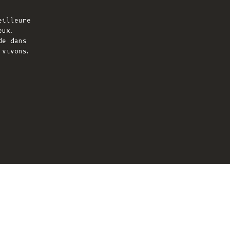
eilleure
eux.
de dans
 vivons.