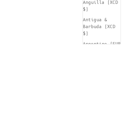
Anguilla (XCD
$)
Antigua &
Barbuda (XCD
$)
Argentine (EUR
€)
Arménie (AMD
դր.)
Aruba (AWG ƒ)
Île de
l'Ascension
(SHP £)
Australie (AUD
$)
Autriche (EUR