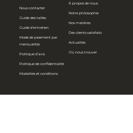
Île Christmas
À propos de nous
Nous contacter
(AUD $)
Notre philosophie
Guide des tailles
Îles Cocos
Nos matières
(Keeling) (AUD
Guide d'entretien
$)
Des clients satisfaits
Mode de paiement par
Actualités
Colombie (EUR
mensualités
€)
Où nous trouver
Politique d'avis
Comores (KMF
Politique de confidentialité
Fr)
Modalités et conditions
Congo -
Brazzaville
(XAF CFA)
Congo -
Kinshasa (CDF
Fr)
Îles Cook (NZD
$)