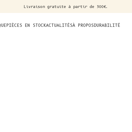
Livraison gratuite à partir de 300€.
nt
QUE
PIÈCES EN STOCK
ACTUALITÉS
À PROPOS
DURABILITÉ