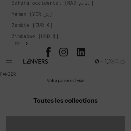
Sahara occidental (MAD د.م.)
Yémen (YER ﷼)
Zambie (EUR €)
Zimbabwe (USD $)
FR
L'ENVERS
Page d'o
Recher
Char
Ouvrir le menu de navigation
PANIER
Votre panier est vide
Toutes les collections
Accessoires
Alice Roca x L'Envers