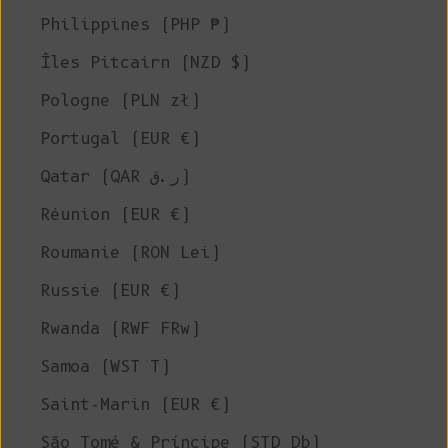
Philippines (PHP ₱)
Îles Pitcairn (NZD $)
Pologne (PLN zł)
Portugal (EUR €)
Qatar (QAR ر.ق)
Réunion (EUR €)
Roumanie (RON Lei)
Russie (EUR €)
Rwanda (RWF FRw)
Samoa (WST T)
Saint-Marin (EUR €)
São Tomé & Príncipe (STD Db)