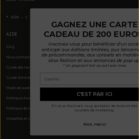
© 2026 - L'ENVERS
Propulsé par Shopify
GAGNEZ UNE CARTE
CADEAU DE 200 EUROS*
AIDE
À PROPOS DE L'ENVERS
Inscrivez-vous pour bénéficier d'un accès
FAQ
À propos de nous
anticipé aux éditions limitées, aux lancements
de précommandes, aux conseils en matière de
Nous contacter
Notre philosophie
slow fashion et aux annonces de pop-up.
* Un gagnant tiré au sort par mois
Guide des tailles
Nos matières
Courriel :
Guide d'entretien
Des clients satisfaits
Mode de paiement par mensualités
Actualités
C'EST PAR ICI
Politique d'avis
Où nous trouver
En vous inscrivant, vous acceptez de recevoir des
Politique de confidentialité
courriels de marketing.
Modalités et conditions
Non, merci