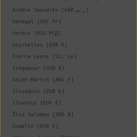
Arabie Saoudite (SAR ر.س)
Sénégal (XOF Fr)
Serbie (RSD РСД)
Seychelles (EUR €)
Sierra Leone (SLL Le)
Singapour (SGD $)
Saint-Martin (ANG ƒ)
Slovaquie (EUR €)
Slovénie (EUR €)
Îles Salomon (SBD $)
Somalie (EUR €)