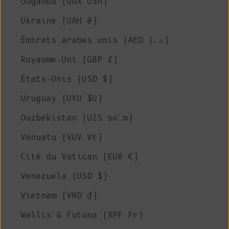
Ouganda (UGX USh)
Ukraine (UAH ₴)
Émirats arabes unis (AED د.إ)
Royaume-Uni (GBP £)
États-Unis (USD $)
Uruguay (UYU $U)
Ouzbékistan (UZS so'm)
Vanuatu (VUV Vt)
Cité du Vatican (EUR €)
Venezuela (USD $)
Vietnam (VND ₫)
Wallis & Futuna (XPF Fr)