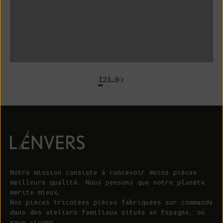
colorgroup : T-shirt en coton ELISABETH (en stock)
groupe de couleurs : FLORENCE En stock
1
2
3
…
9
Notre mission consiste à concevoir moins pièces
meilleure qualité. Nous pensons que notre planète
mérite mieux.
Nos pièces tricotées pièces fabriquées sur commande
dans des ateliers familiaux situés en Espagne, où
nous vivons.