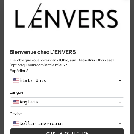
Montserrat (XCD $)
Maroc (MAD د.م.)
Mozambique (EUR €)
Myanmar (Birmanie) (MMK K)
Namibie (EUR €)
Bienvenue chez L'ENVERS
Nauru (AUD $)
Il semble que vous soyez dans
l'Ohio
,
aux États-Unis
. Choisissez
l'option qui vous convient le mieux :
Népal (NPR Rs.)
Expédier à
États-Unis
Pays-Bas (EUR €)
Langue
Nouvelle-Calédonie (XPF Fr)
Anglais
Nouvelle-Zélande (NZD $)
Devise
Nicaragua (NIO C$)
Dollar américain
Niger (XOF Fr)
VOIR LA COLLECTION