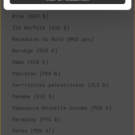
Nigeria (NGN ₦)
Niue (NZD $)
Île Norfolk (AUD $)
Macédoine du Nord (MKD ден)
Norvège (EUR €)
Oman (EUR €)
Pakistan (PKR ₨)
Territoires palestiniens (ILS ₪)
Panama (USD $)
Papouasie-Nouvelle-Guinée (PGK K)
Paraguay (PYG ₲)
Pérou (PEN S/)