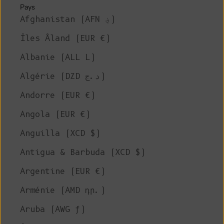
Pays
Afghanistan (AFN ؋)
Îles Åland (EUR €)
Albanie (ALL L)
Algérie (DZD د.ج)
Andorre (EUR €)
Angola (EUR €)
Anguilla (XCD $)
Antigua & Barbuda (XCD $)
Argentine (EUR €)
Arménie (AMD դր.)
Aruba (AWG ƒ)