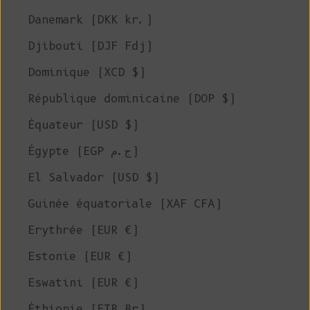
Danemark (DKK kr.)
Djibouti (DJF Fdj)
Dominique (XCD $)
République dominicaine (DOP $)
Équateur (USD $)
Égypte (EGP ج.م)
El Salvador (USD $)
Guinée équatoriale (XAF CFA)
Erythrée (EUR €)
Estonie (EUR €)
Eswatini (EUR €)
Éthiopie (ETB Br)