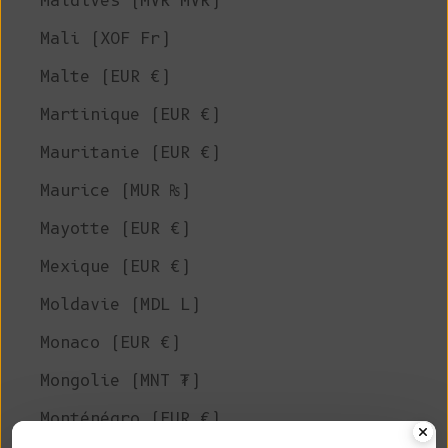
Maldives (MVR MVR)
Mali (XOF Fr)
Malte (EUR €)
Martinique (EUR €)
Mauritanie (EUR €)
Maurice (MUR ₨)
Mayotte (EUR €)
Mexique (EUR €)
Moldavie (MDL L)
Monaco (EUR €)
Mongolie (MNT ₮)
Monténégro (EUR €)