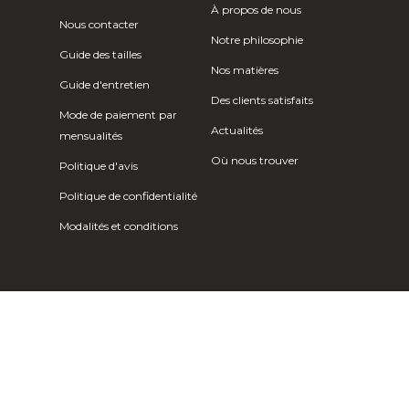
Île Christmas
À propos de nous
Nous contacter
(AUD $)
Notre philosophie
Guide des tailles
Îles Cocos
Nos matières
(Keeling) (AUD
Guide d'entretien
$)
Des clients satisfaits
Mode de paiement par
Actualités
Colombie (EUR
mensualités
€)
Où nous trouver
Politique d'avis
Comores (KMF
Politique de confidentialité
Fr)
Modalités et conditions
Congo -
Brazzaville
(XAF CFA)
Congo -
Kinshasa (CDF
Fr)
Îles Cook (NZD
$)