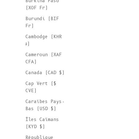
Burkina Faso
(XOF Fr)
Burundi (BIF
Fr)
Cambodge (KHR
៛)
Cameroun (XAF
CFA)
Canada (CAD $)
Cap Vert ($
CVE)
Caraïbes Pays-
Bas (USD $)
Îles Caïmans
(KYD $)
République