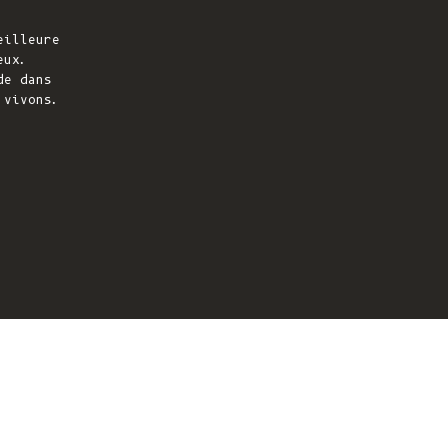
eilleure
eux.
de dans
 vivons.