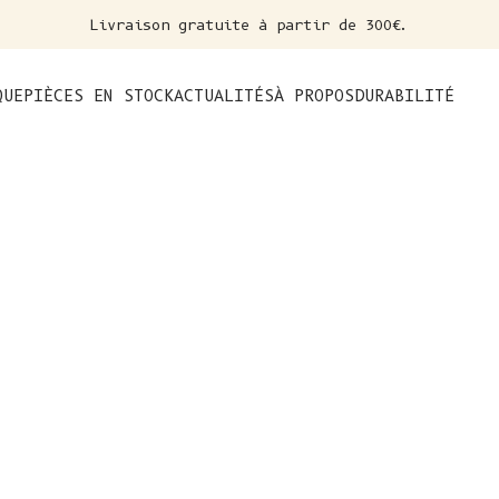
Livraison gratuite à partir de 300€.
nt
QUE
PIÈCES EN STOCK
ACTUALITÉS
À PROPOS
DURABILITÉ