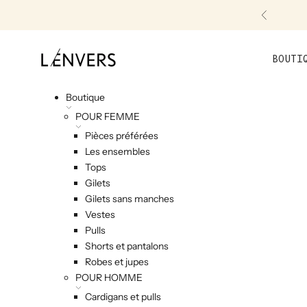
Skip to content
Précéde
L'ENVERS
BOUTI
Boutique
POUR FEMME
Pièces préférées
Les ensembles
Tops
Gilets
Gilets sans manches
Vestes
Pulls
Shorts et pantalons
Robes et jupes
POUR HOMME
Cardigans et pulls