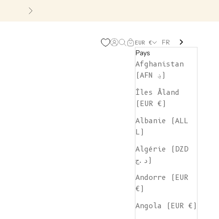
Suivant
FR
Page d'ouverture de comp
Recherche ouverte
Chariot ouvert
EUR €
Pays
Afghanistan
(AFN ؋)
Îles Åland
(EUR €)
Albanie (ALL
L)
Algérie (DZD
د.ج)
Andorre (EUR
€)
Angola (EUR €)