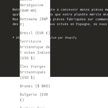
Herzégovine
Notre mission consiste à concevoir moins pièces m
(BAM КМ)
qualité. Nous pensons que notre planète mérite mi
Botswana (BWP
Nos pièces tricotées pièces fabriquées sur comman
des ateliers familiaux situés en Espagne, où nous
P)
Brésil (EUR €)
© 2026 - L'ENVERS
Propulsé par Shopify
Territoire
britannique de
l'océan Indien
(USD $)
Îles Vierges
britanniques
(USD $)
Brunei ($ BND)
Bulgarie (EUR
€)