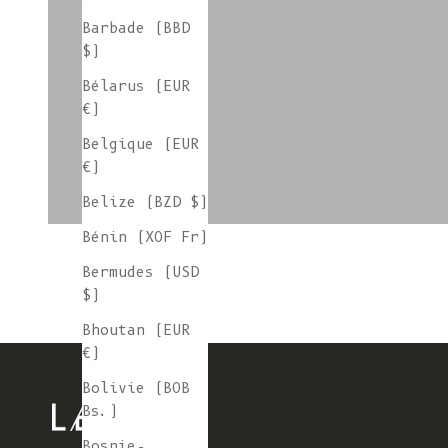
Jauge 3
Barbade (BBD
$)
Bélarus (EUR
€)
L'ENVERS x SIXSŒURS
Belgique (EUR
€)
Belize (BZD $)
Bénin (XOF Fr)
Bermudes (USD
$)
Bhoutan (EUR
€)
Bolivie (BOB
Bs.)
Bosnie-