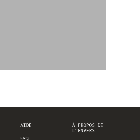
CFA)
ollaboration L'ENVERS x MARION GRAUX
Canada (CAD $)
Cap Vert ($
CVE)
ucas du Tertre x L'Envers
Caraïbes Pays-
Bas (USD $)
Îles Caïmans
(KYD $)
République
centrafricaine
(XAF CFA)
Tchad (XAF
CFA)
Chili (EUR €)
AIDE
À PROPOS DE
L'ENVERS
Chine (CNY ¥)
FAQ