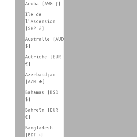
Aruba (AWG ƒ)
Île de
l'Ascension
IG LIVE PROMO
(SHP £)
Australie (AUD
$)
En stock - pièces hommes
Autriche (EUR
€)
Azerbaïdjan
(AZN ₼)
En stock - Tailles M
Bahamas (BSD
$)
Bahreïn (EUR
Accessoires en stock
€)
Bangladesh
(BDT ৳)