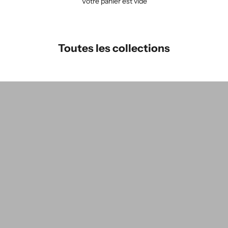
Votre panier est vide
Toutes les collections
groupe de couleurs : THÉRÈSE Mini
g
groupe de couleurs:VERA
g
Pour Homme
Accessoires pour la maison
H