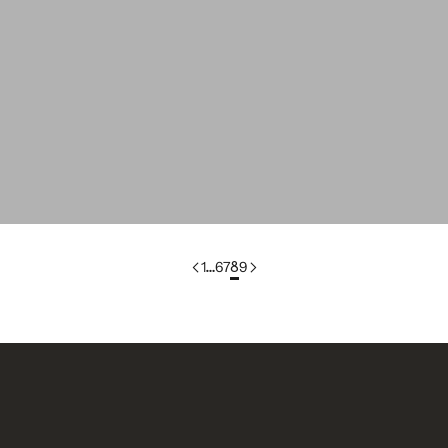
pièces préférées de Julie
C
Love&Dress x L'Envers
L
1
…
6
7
8
9