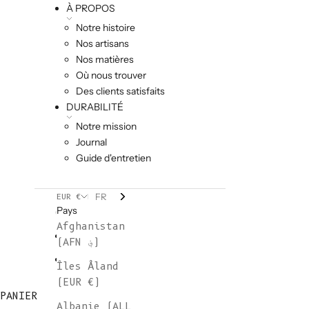
À PROPOS
Notre histoire
Nos artisans
Nos matières
Où nous trouver
Des clients satisfaits
DURABILITÉ
Notre mission
Journal
Guide d'entretien
FR
EUR €
Pays
Afghanistan
(AFN ؋)
Îles Åland
(EUR €)
PANIER
Albanie (ALL