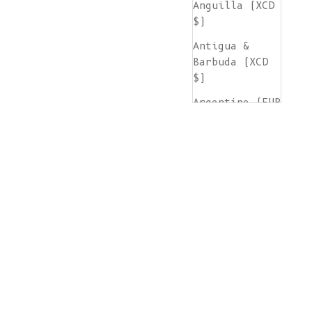
Anguilla (XCD
$)
Antigua &
Barbuda (XCD
$)
Argentine (EUR
€)
Arménie (AMD
դր.)
Aruba (AWG ƒ)
Île de
l'Ascension
(SHP £)
Australie (AUD
$)
Autriche (EUR