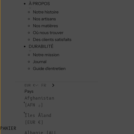
À PROPOS
Notre histoire
Nos artisans
Nos matières
Où nous trouver
Des clients satisfaits
DURABILITÉ
Notre mission
Journal
Guide d'entretien
FR
EUR €
Pays
Afghanistan
(AFN ؋)
Îles Åland
(EUR €)
PANIER
Albanie (ALL