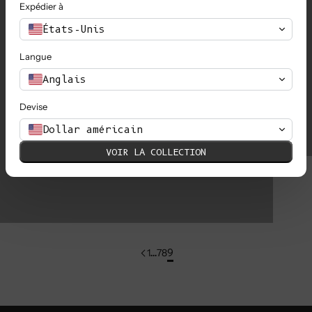
Expédier à
manches bouffantes pour femmes
L
États-Unis
Langue
Anglais
ROBES ET JUPES EN LAINE
É
Devise
Dollar américain
Vêtements en laine de yack
VOIR LA COLLECTION
1
…
7
8
9