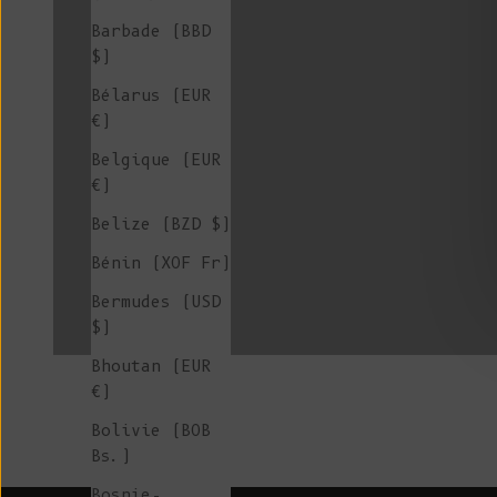
Cardigan en Laine Col en V
Barbade (BBD
$)
Bélarus (EUR
€)
Bandana en laine
Belgique (EUR
€)
Belize (BZD $)
Gilets sans manches en laine pour femme
Bénin (XOF Fr)
Bermudes (USD
$)
Bhoutan (EUR
€)
Bolivie (BOB
Bs.)
Bosnie-