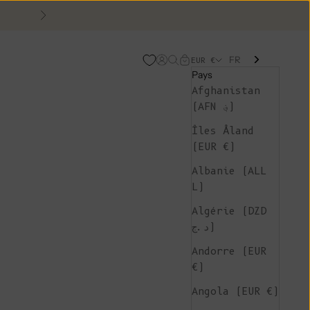
Suivant
FR
Page d'ouverture de comp
Recherche ouverte
Chariot ouvert
EUR €
Pays
Afghanistan
(AFN ؋)
Îles Åland
(EUR €)
Albanie (ALL
L)
Algérie (DZD
د.ج)
Andorre (EUR
€)
Angola (EUR €)