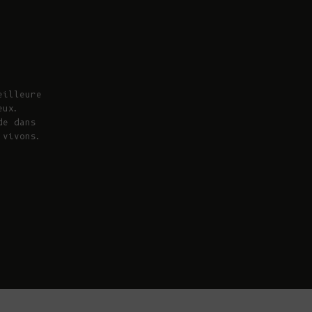
eilleure
eux.
de dans
 vivons.