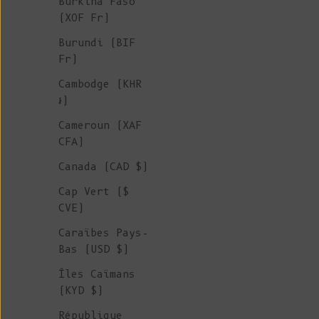
Burkina Faso
(XOF Fr)
Burundi (BIF
Fr)
Cambodge (KHR
៛)
Cameroun (XAF
CFA)
Canada (CAD $)
Cap Vert ($
CVE)
Caraïbes Pays-
Bas (USD $)
Îles Caïmans
(KYD $)
République