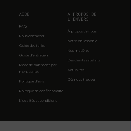
Île Christmas
(AUD $)
AIDE
À PROPOS DE
Îles Cocos
L'ENVERS
(Keeling) (AUD
FAQ
À propos de nous
$)
Nous contacter
Notre philosophie
Colombie (EUR
Guide des tailles
€)
Nos matières
Guide d'entretien
Comores (KMF
Des clients satisfaits
Mode de paiement par
Fr)
Actualités
mensualités
Congo -
Où nous trouver
Politique d'avis
Brazzaville
(XAF CFA)
Politique de confidentialité
Congo -
Modalités et conditions
Kinshasa (CDF
Fr)
Îles Cook (NZD
$)