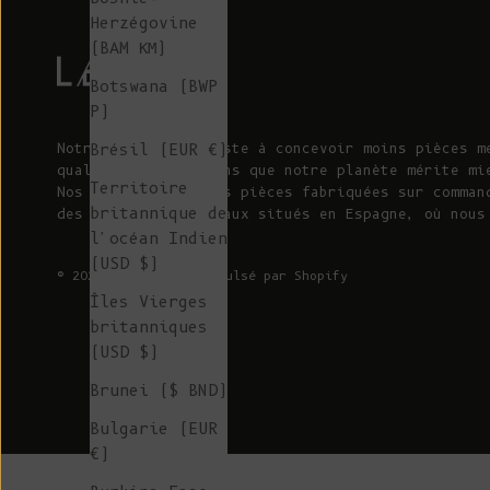
Herzégovine
(BAM КМ)
Botswana (BWP
P)
Notre mission consiste à concevoir moins pièces m
Brésil (EUR €)
qualité. Nous pensons que notre planète mérite mi
Territoire
Nos pièces tricotées pièces fabriquées sur comman
britannique de
des ateliers familiaux situés en Espagne, où nous
l'océan Indien
(USD $)
© 2026 - L'ENVERS
Propulsé par Shopify
Îles Vierges
britanniques
(USD $)
Brunei ($ BND)
Bulgarie (EUR
€)