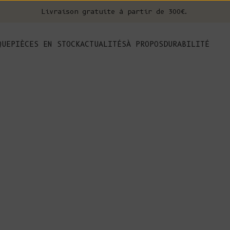
Livraison gratuite à partir de 300€.
nt
QUE
PIÈCES EN STOCK
ACTUALITÉS
À PROPOS
DURABILITÉ