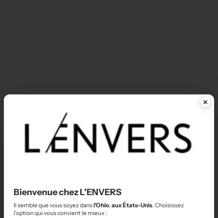
Expédition dans les 5 semaines
C
Accessoires durables pour hommes
C
Hauts durables en coton
C
LES INTEMPORELS
A
Bienvenue chez L'ENVERS
Il semble que vous soyez dans
l'Ohio
,
aux États-Unis
. Choisissez
l'option qui vous convient le mieux :