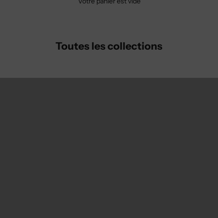
Votre panier est vide
Toutes les collections
P
Gilets LUCE - édition 2025
Nouvelles pièces
V
Les ensembles
P
pièces prune
V