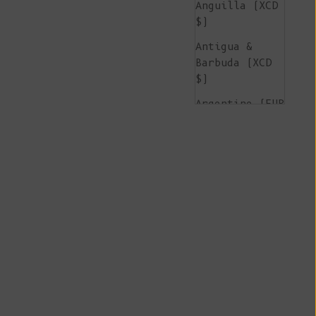
Anguilla (XCD
$)
Antigua &
Barbuda (XCD
$)
Argentine (EUR
€)
Arménie (AMD
դր.)
Aruba (AWG ƒ)
Île de
l'Ascension
(SHP £)
Australie (AUD
$)
Autriche (EUR