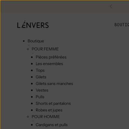
Skip to content
Précéde
L'ENVERS
BOUTI
Boutique
POUR FEMME
Pièces préférées
Les ensembles
Tops
Gilets
Gilets sans manches
Vestes
Pulls
Shorts et pantalons
Robes et jupes
POUR HOMME
Cardigans et pulls