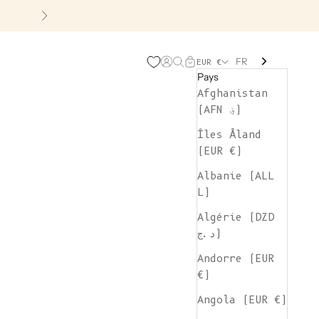
Suivant
FR
Page d'ouverture de comp
Recherche ouverte
Chariot ouvert
EUR €
Pays
Afghanistan
(AFN ؋)
Îles Åland
(EUR €)
Albanie (ALL
L)
Algérie (DZD
د.ج)
Andorre (EUR
€)
Angola (EUR €)