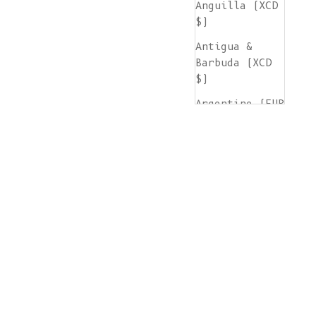
Anguilla (XCD
$)
Antigua &
Barbuda (XCD
$)
Argentine (EUR
€)
Arménie (AMD
դր.)
Aruba (AWG ƒ)
Île de
l'Ascension
(SHP £)
Australie (AUD
$)
Autriche (EUR