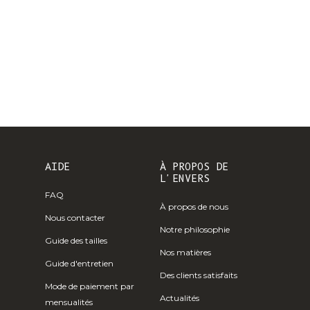
Île Christmas
(AUD $)
Îles Cocos
(Keeling) (AUD
$)
Colombie (EUR
€)
Comores (KMF
Fr)
AIDE
À PROPOS DE
L'ENVERS
Congo -
FAQ
Brazzaville
À propos de nous
(XAF CFA)
Nous contacter
Notre philosophie
Congo -
Guide des tailles
Kinshasa (CDF
Nos matières
Guide d'entretien
Fr)
Des clients satisfaits
Mode de paiement par
Îles Cook (NZD
Actualités
mensualités
$)