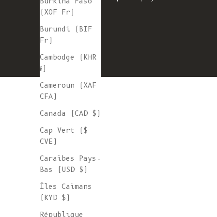
Burkina Faso
(XOF Fr)
Burundi (BIF
Fr)
Cambodge (KHR
៛)
Cameroun (XAF
CFA)
Canada (CAD $)
Cap Vert ($
CVE)
Caraïbes Pays-
Bas (USD $)
Îles Caïmans
(KYD $)
République