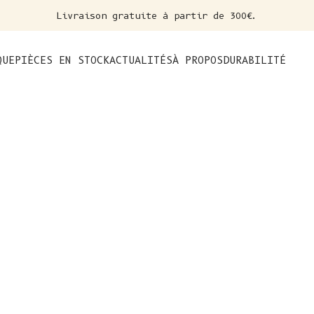
Livraison gratuite à partir de 300€.
nt
QUE
PIÈCES EN STOCK
ACTUALITÉS
À PROPOS
DURABILITÉ