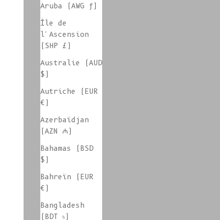
Aruba (AWG ƒ)
Île de
l'Ascension
Vente d'atelier Tailles L/XL/XXL
(SHP £)
Australie (AUD
$)
Vente d'atelier / Pulls
Autriche (EUR
€)
Azerbaïdjan
(AZN ₼)
Meilleures ventes
Bahamas (BSD
$)
Bahreïn (EUR
Vêtements et accessoires en beige
€)
Bangladesh
(BDT ৳)