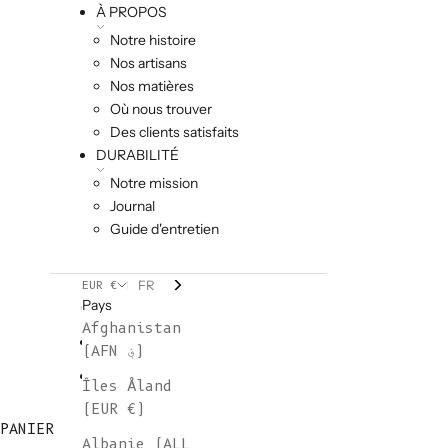
À PROPOS
Notre histoire
Nos artisans
Nos matières
Où nous trouver
Des clients satisfaits
DURABILITÉ
Notre mission
Journal
Guide d'entretien
FR
EUR €
Pays
Afghanistan
(AFN ؋)
Îles Åland
(EUR €)
PANIER
Albanie (ALL