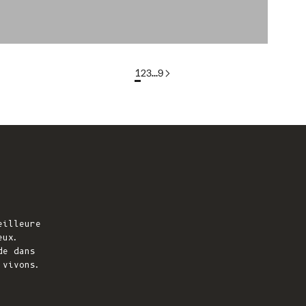
1
2
3
…
9
eilleure
eux.
de dans
 vivons.