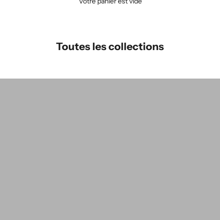
Votre panier est vide
Toutes les collections
Alice Roca x L'Envers
T
V
VENTE D'ATELIER
s
Vente d'atelier / Pantalons & Shorts
V
Vente d'atelier Robes
V