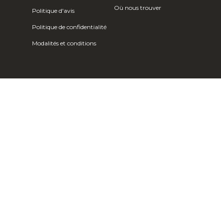
Où nous trouver
Politique d'avis
Costa Rica
Politique de confidentialité
(CRC ₡)
Modalités et conditions
Côte d'Ivoire
(XOF Fr)
Croatie (EUR
€)
Curaçao (ANG
ƒ)
Chypre (EUR €)
Tchèque (CZK
Kč)
Danemark (DKK
kr.)
Djibouti (DJF
Fdj)