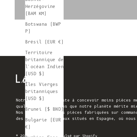
Herzégovine
(BAM КМ)
Botswana (BWP
P)
Brésil (EUR €)
Territoire
britannique de
l'océan Indien
(USD $)
Îles Vierges
britanniques
(USD $)
Notre mission consiste à concevoir moins pièces m
qualité. Nous pensons que notre planète mérite mi
Brunei ($ BND)
Nos pièces tricotées pièces fabriquées sur comman
des ateliers familiaux situés en Espagne, où nous
Bulgarie (EUR
€)
© 2026 - L'ENVERS
Propulsé par Shopify