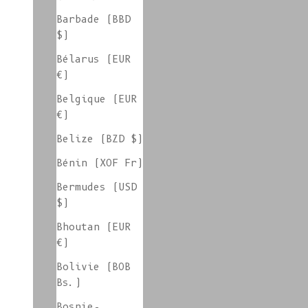
Vêtements et accessoires en bleu cyan
Barbade (BBD
$)
Bélarus (EUR
€)
Vêtements et accessoires en Vert Perroquet
Belgique (EUR
€)
Belize (BZD $)
groupe de couleurs : BERTHE En stock
Bénin (XOF Fr)
Bermudes (USD
$)
groupe de couleurs : CECILE (Stock)
Bhoutan (EUR
€)
colorgroup : T-shirt en coton ELISABETH (en
Bolivie (BOB
stock)
Bs.)
Bosnie-