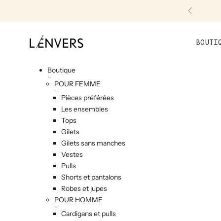
Skip to content
Précéde
L'ENVERS
BOUTI
Boutique
POUR FEMME
Pièces préférées
Les ensembles
Tops
Gilets
Gilets sans manches
Vestes
Pulls
Shorts et pantalons
Robes et jupes
POUR HOMME
Cardigans et pulls