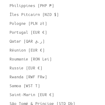
Philippines (PHP ₱)
Îles Pitcairn (NZD $)
Pologne (PLN zł)
Portugal (EUR €)
Qatar (QAR ر.ق)
Réunion (EUR €)
Roumanie (RON Lei)
Russie (EUR €)
Rwanda (RWF FRw)
Samoa (WST T)
Saint-Marin (EUR €)
São Tomé & Príncipe (STD Db)