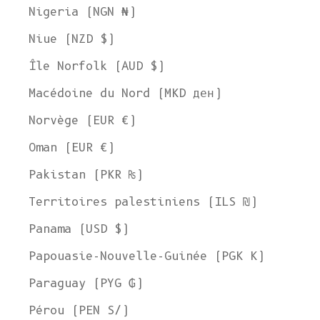
Nigeria (NGN ₦)
Niue (NZD $)
Île Norfolk (AUD $)
Macédoine du Nord (MKD ден)
Norvège (EUR €)
Oman (EUR €)
Pakistan (PKR ₨)
Territoires palestiniens (ILS ₪)
Panama (USD $)
Papouasie-Nouvelle-Guinée (PGK K)
Paraguay (PYG ₲)
Pérou (PEN S/)