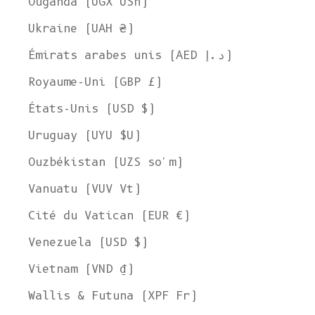
Ouganda (UGX USh)
Ukraine (UAH ₴)
Émirats arabes unis (AED د.إ)
Royaume-Uni (GBP £)
États-Unis (USD $)
Uruguay (UYU $U)
Ouzbékistan (UZS so'm)
Vanuatu (VUV Vt)
Cité du Vatican (EUR €)
Venezuela (USD $)
Vietnam (VND ₫)
Wallis & Futuna (XPF Fr)