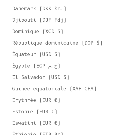
Danemark (DKK kr.)
Djibouti (DJF Fdj)
Dominique (XCD $)
République dominicaine (DOP $)
Équateur (USD $)
Égypte (EGP ج.م)
El Salvador (USD $)
Guinée équatoriale (XAF CFA)
Erythrée (EUR €)
Estonie (EUR €)
Eswatini (EUR €)
Éthiopie (ETB Br)