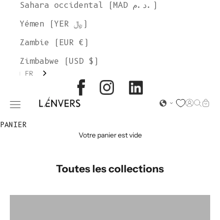
Sahara occidental (MAD د.م.)
Yémen (YER ﷼)
Zambie (EUR €)
Zimbabwe (USD $)
FR
L'ENVERS
Page d'o
Recher
Char
Ouvrir le menu de navigation
PANIER
Votre panier est vide
Toutes les collections
groupe de couleurs : HILMA
colorgroup:HORTENSE Cardigan Alpaca