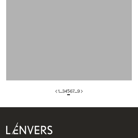
groupe de couleurs:LEONTINE
Groupe de couleurs : LILI
groupe de couleurs:LILOU
colorgroup:LILOU En stock
groupe de couleur:LIZ
groupe de couleur:coton LOUISA
1
…
3
4
5
6
7
…
9