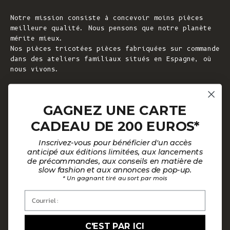
Notre mission consiste à concevoir moins pièces
meilleure qualité. Nous pensons que notre planète
mérite mieux.
Nos pièces tricotées pièces fabriquées sur commande
dans des ateliers familiaux situés en Espagne, où
nous vivons.
© 2026 - L'ENVERS
Propulsé par Shopify
GAGNEZ UNE CARTE
CADEAU DE 200 EUROS*
AIDE
À PROPOS DE L'ENVERS
Inscrivez-vous pour bénéficier d'un accès
FAQ
À propos de nous
anticipé aux éditions limitées, aux lancements
de précommandes, aux conseils en matière de
Nous contacter
Notre philosophie
slow fashion et aux annonces de pop-up.
* Un gagnant tiré au sort par mois
Guide des tailles
Nos matières
Courriel :
Guide d'entretien
Des clients satisfaits
Mode de paiement par mensualités
Actualités
C'EST PAR ICI