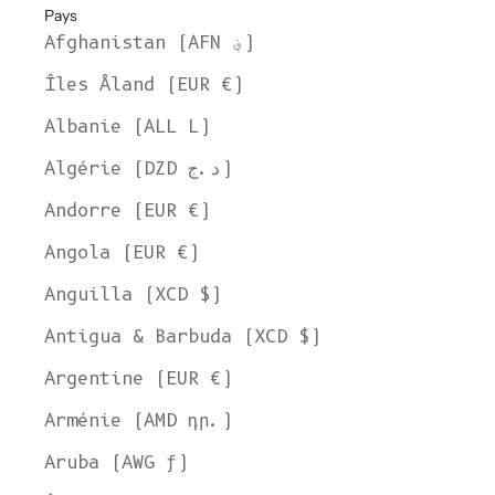
Pays
Afghanistan (AFN ؋)
Îles Åland (EUR €)
Albanie (ALL L)
Algérie (DZD د.ج)
Andorre (EUR €)
Angola (EUR €)
Anguilla (XCD $)
Antigua & Barbuda (XCD $)
Argentine (EUR €)
Arménie (AMD դր.)
Aruba (AWG ƒ)