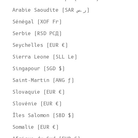
Arabie Saoudite (SAR ر.س)
Sénégal (XOF Fr)
Serbie (RSD РСД)
Seychelles (EUR €)
Sierra Leone (SLL Le)
Singapour (SGD $)
Saint-Martin (ANG ƒ)
Slovaquie (EUR €)
Slovénie (EUR €)
Îles Salomon (SBD $)
Somalie (EUR €)