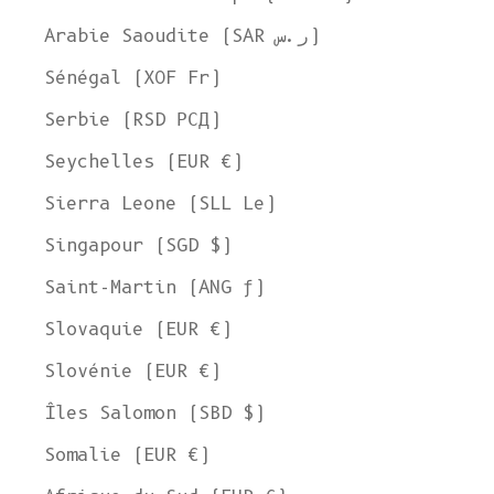
Arabie Saoudite (SAR ر.س)
Sénégal (XOF Fr)
Serbie (RSD РСД)
Seychelles (EUR €)
Sierra Leone (SLL Le)
Singapour (SGD $)
Saint-Martin (ANG ƒ)
Slovaquie (EUR €)
Slovénie (EUR €)
Îles Salomon (SBD $)
Somalie (EUR €)