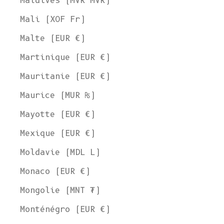
Maldives (MVR MVR)
Mali (XOF Fr)
Malte (EUR €)
Martinique (EUR €)
Mauritanie (EUR €)
Maurice (MUR ₨)
Mayotte (EUR €)
Welcome to L'ENVERS
Mexique (EUR €)
It seems that you are in
Ohio
,
United States
. Choose the option you
prefer:
Moldavie (MDL L)
Ship to
United States
Monaco (EUR €)
Language
Mongolie (MNT ₮)
English
Monténégro (EUR €)
Currency