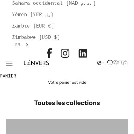
Sahara occidental (MAD د.م.)
Yémen (YER ﷼)
Zambie (EUR €)
Zimbabwe (USD $)
FR
L'ENVERS
Page d'o
Recher
Char
Ouvrir le menu de navigation
PANIER
Votre panier est vide
Toutes les collections
groupe de couleurs : Pull en laine FLORENCE
groupe de couleur : T-shirt en coton LEA