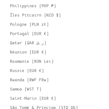
Philippines (PHP ₱)
Îles Pitcairn (NZD $)
Pologne (PLN zł)
Portugal (EUR €)
Qatar (QAR ر.ق)
Réunion (EUR €)
Roumanie (RON Lei)
Russie (EUR €)
Rwanda (RWF FRw)
Samoa (WST T)
Saint-Marin (EUR €)
São Tomé & Príncipe (STD Db)