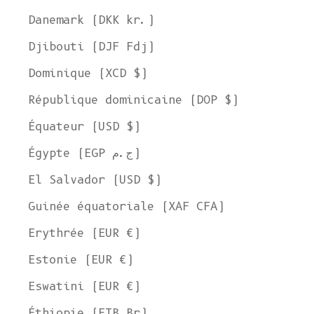
Danemark (DKK kr.)
Djibouti (DJF Fdj)
Dominique (XCD $)
République dominicaine (DOP $)
Équateur (USD $)
Égypte (EGP ج.م)
El Salvador (USD $)
Guinée équatoriale (XAF CFA)
Erythrée (EUR €)
Estonie (EUR €)
Eswatini (EUR €)
Éthiopie (ETB Br)