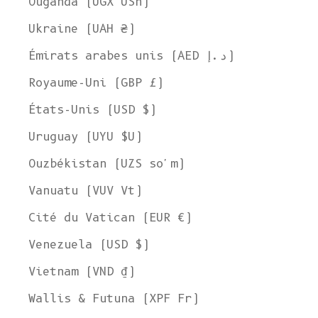
Ouganda (UGX USh)
Ukraine (UAH ₴)
Émirats arabes unis (AED د.إ)
Royaume-Uni (GBP £)
États-Unis (USD $)
Uruguay (UYU $U)
Ouzbékistan (UZS so'm)
Vanuatu (VUV Vt)
Cité du Vatican (EUR €)
Venezuela (USD $)
Vietnam (VND ₫)
Wallis & Futuna (XPF Fr)