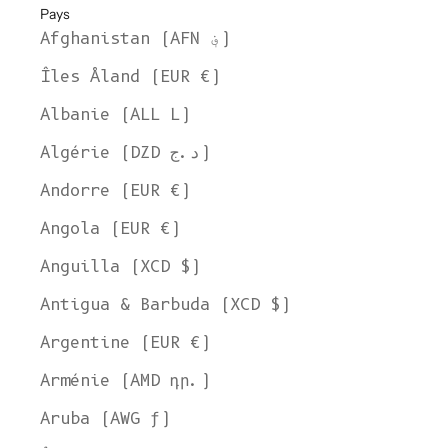
Pays
Afghanistan (AFN ؋)
Îles Åland (EUR €)
Albanie (ALL L)
Algérie (DZD د.ج)
Andorre (EUR €)
Angola (EUR €)
Anguilla (XCD $)
Antigua & Barbuda (XCD $)
Argentine (EUR €)
Arménie (AMD դր.)
Aruba (AWG ƒ)