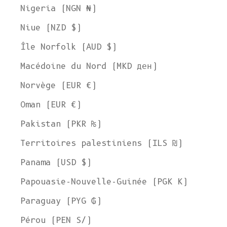
Nigeria (NGN ₦)
Niue (NZD $)
Île Norfolk (AUD $)
Macédoine du Nord (MKD ден)
Norvège (EUR €)
Oman (EUR €)
Pakistan (PKR ₨)
Territoires palestiniens (ILS ₪)
Panama (USD $)
Papouasie-Nouvelle-Guinée (PGK K)
Paraguay (PYG ₲)
Pérou (PEN S/)