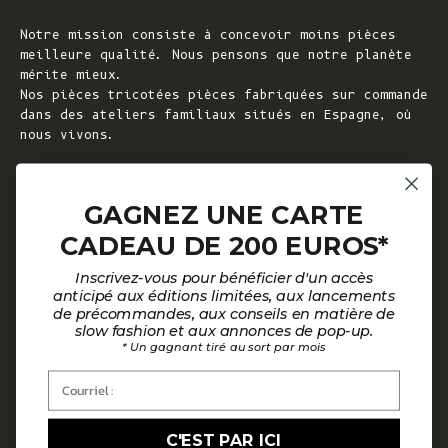
Notre mission consiste à concevoir moins pièces
meilleure qualité. Nous pensons que notre planète
mérite mieux.
Nos pièces tricotées pièces fabriquées sur commande
dans des ateliers familiaux situés en Espagne, où
nous vivons.
© 2026 - L'ENVERS
Propulsé par Shopify
GAGNEZ UNE CARTE
CADEAU DE 200 EUROS*
AIDE
À PROPOS DE L'ENVERS
Inscrivez-vous pour bénéficier d'un accès
FAQ
À propos de nous
anticipé aux éditions limitées, aux lancements
de précommandes, aux conseils en matière de
Nous contacter
Notre philosophie
slow fashion et aux annonces de pop-up.
* Un gagnant tiré au sort par mois
Guide des tailles
Nos matières
Courriel :
Guide d'entretien
Des clients satisfaits
Mode de paiement par mensualités
Actualités
C'EST PAR ICI