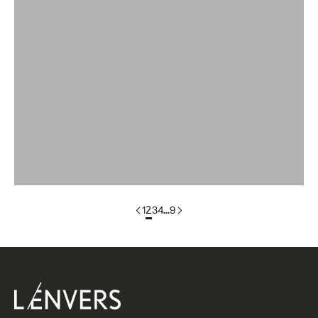
colorgroup:Gilet en coton ANNA
colorgroup:ANNA Cardigan en coton (Copie)
groupe de couleurs:ANNA RTS
colorgroup : ANNA -la laine de mérinos
colorgroup : ANNA -la laine de mérinos
groupe de couleur: Gilet ANNIE
1
2
3
4
…
9