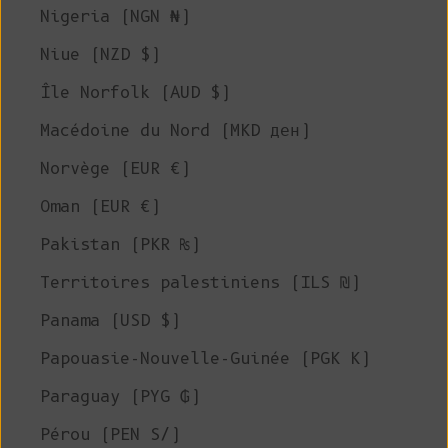
Nigeria (NGN ₦)
Niue (NZD $)
Île Norfolk (AUD $)
Macédoine du Nord (MKD ден)
Norvège (EUR €)
Oman (EUR €)
Pakistan (PKR ₨)
Territoires palestiniens (ILS ₪)
Panama (USD $)
Papouasie-Nouvelle-Guinée (PGK K)
Paraguay (PYG ₲)
Pérou (PEN S/)