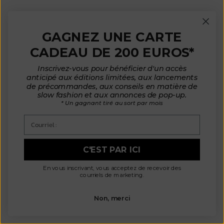
Nouveau
Nouveau
GAGNEZ UNE CARTE
CADEAU DE 200 EUROS*
Inscrivez-vous pour bénéficier d'un accès
anticipé aux éditions limitées, aux lancements
de précommandes, aux conseils en matière de
slow fashion et aux annonces de pop-up.
* Un gagnant tiré au sort par mois
Courriel :
GABY Cardigan à manches
GABY Cardigan à manches
bouffantes en coton bio -
bouffantes en coton bio -
Écru
Rouge
C'EST PAR ICI
Prix de vente
Prix de vente
€ 230
€ 230
En vous inscrivant, vous acceptez de recevoir des
courriels de marketing.
En Stock
Non, merci