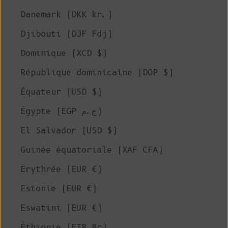
Danemark (DKK kr.)
Djibouti (DJF Fdj)
Dominique (XCD $)
République dominicaine (DOP $)
Équateur (USD $)
Égypte (EGP ج.م)
El Salvador (USD $)
Guinée équatoriale (XAF CFA)
Erythrée (EUR €)
Estonie (EUR €)
Eswatini (EUR €)
Éthiopie (ETB Br)