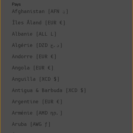
Pays
Afghanistan (AFN ؋)
Îles Åland (EUR €)
Albanie (ALL L)
Algérie (DZD د.ج)
Andorre (EUR €)
Angola (EUR €)
Anguilla (XCD $)
Antigua & Barbuda (XCD $)
Argentine (EUR €)
Arménie (AMD դր.)
Aruba (AWG ƒ)