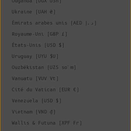
Ouganda (UGX USh)
Ukraine (UAH ₴)
Émirats arabes unis (AED د.إ)
Royaume-Uni (GBP £)
États-Unis (USD $)
Uruguay (UYU $U)
Ouzbékistan (UZS so'm)
Vanuatu (VUV Vt)
Cité du Vatican (EUR €)
Venezuela (USD $)
Vietnam (VND ₫)
Wallis & Futuna (XPF Fr)