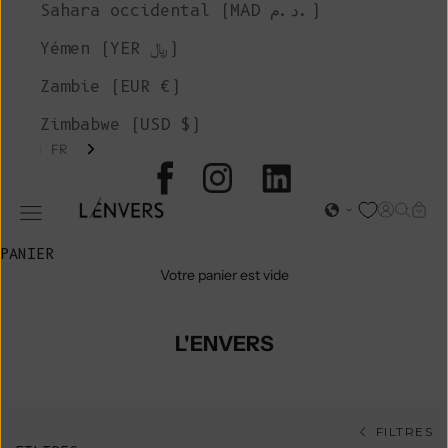
Sahara occidental (MAD د.م.)
Yémen (YER ﷼)
Zambie (EUR €)
Zimbabwe (USD $)
FR
L'ENVERS
Page d'o
Recher
Char
Ouvrir le menu de navigation
PANIER
Votre panier est vide
L'ENVERS
FILTRES