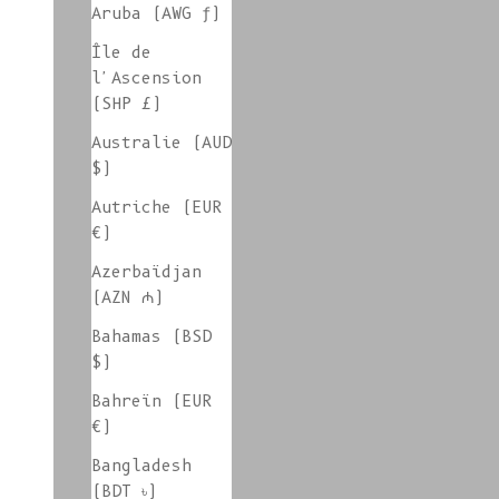
Aruba (AWG ƒ)
Île de
l'Ascension
Vente d'atelier Tailles L/XL/XXL
(SHP £)
Australie (AUD
$)
Vente d'atelier / Pulls
Autriche (EUR
€)
Azerbaïdjan
(AZN ₼)
Meilleures ventes
Bahamas (BSD
$)
Bahreïn (EUR
Vêtements et accessoires en beige
€)
Bangladesh
(BDT ৳)