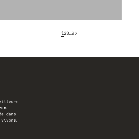
1
2
3
…
9
eilleure
eux.
de dans
 vivons.