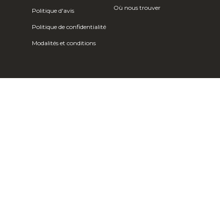
Où nous trouver
Politique d'avis
Costa Rica
Politique de confidentialité
(CRC ₡)
Modalités et conditions
Côte d'Ivoire
(XOF Fr)
Croatie (EUR
€)
Curaçao (ANG
ƒ)
Chypre (EUR €)
Tchèque (CZK
Kč)
Danemark (DKK
kr.)
Djibouti (DJF
Fdj)