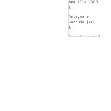
Anguilla (XCD
$)
Antigua &
Barbuda (XCD
$)
Argentine (EUR
€)
Arménie (AMD
դր.)
Aruba (AWG ƒ)
Île de
l'Ascension
(SHP £)
Australie (AUD
$)
Autriche (EUR