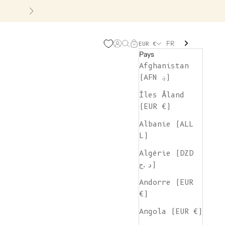
Suivant
FR
Page d'ouverture de comp
Recherche ouverte
Chariot ouvert
EUR €
Pays
Afghanistan
(AFN ؋)
Îles Åland
(EUR €)
Albanie (ALL
L)
Algérie (DZD
د.ج)
Andorre (EUR
€)
Angola (EUR €)