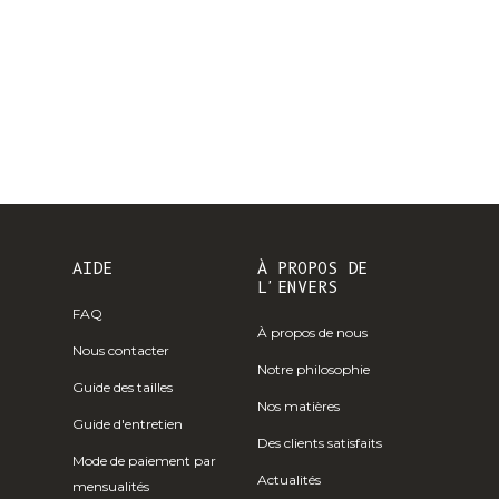
Île Christmas
(AUD $)
Îles Cocos
(Keeling) (AUD
$)
Colombie (EUR
€)
Comores (KMF
Fr)
AIDE
À PROPOS DE
L'ENVERS
Congo -
FAQ
Brazzaville
À propos de nous
(XAF CFA)
Nous contacter
Notre philosophie
Congo -
Guide des tailles
Kinshasa (CDF
Nos matières
Guide d'entretien
Fr)
Des clients satisfaits
Mode de paiement par
Îles Cook (NZD
Actualités
mensualités
$)