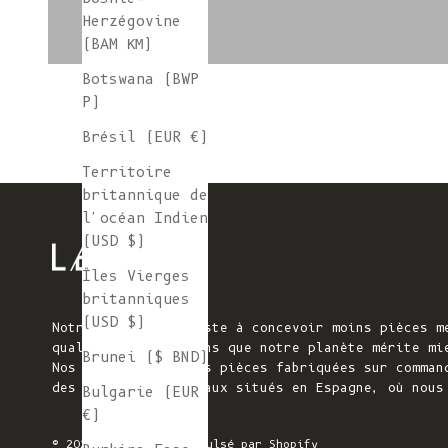
Herzégovine
(BAM КМ)
Botswana (BWP
P)
Brésil (EUR €)
Territoire
britannique de
l'océan Indien
(USD $)
Îles Vierges
britanniques
(USD $)
Notre mission consiste à concevoir moins pièces m
qualité. Nous pensons que notre planète mérite mi
Brunei ($ BND)
Nos pièces tricotées pièces fabriquées sur comman
des ateliers familiaux situés en Espagne, où nous
Bulgarie (EUR
€)
© 2026 - L'ENVERS
Propulsé par Shopify