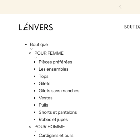
Skip to content
Précéde
L'ENVERS
BOUTI
Boutique
POUR FEMME
Pièces préférées
Les ensembles
Tops
Gilets
Gilets sans manches
Vestes
Pulls
Shorts et pantalons
Robes et jupes
POUR HOMME
Cardigans et pulls