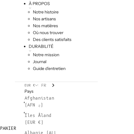
À PROPOS
Notre histoire
Nos artisans
Nos matières
Où nous trouver
Des clients satisfaits
DURABILITÉ
Notre mission
Journal
Guide d'entretien
FR
EUR €
Pays
Afghanistan
(AFN ؋)
Îles Åland
(EUR €)
PANIER
Albanie (ALL