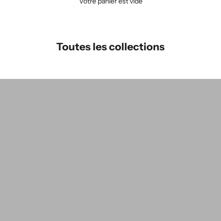
Votre panier est vide
Toutes les collections
Alice Roca x L'Envers
T
V
VENTE D'ATELIER
s
Vente d'atelier / Pantalons & Shorts
V
Vente d'atelier Robes
V