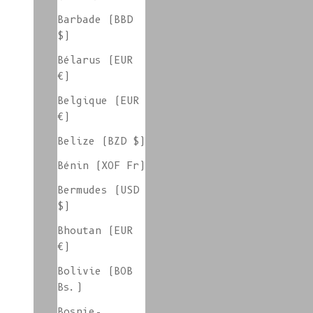
Vêtements et accessoires en bleu cyan
Barbade (BBD
$)
Bélarus (EUR
€)
Vêtements et accessoires en Vert Perroquet
Belgique (EUR
€)
Belize (BZD $)
groupe de couleurs : BERTHE En stock
Bénin (XOF Fr)
Bermudes (USD
$)
groupe de couleurs : CECILE (Stock)
Bhoutan (EUR
€)
colorgroup : T-shirt en coton ELISABETH (en
Bolivie (BOB
stock)
Bs.)
Bosnie-