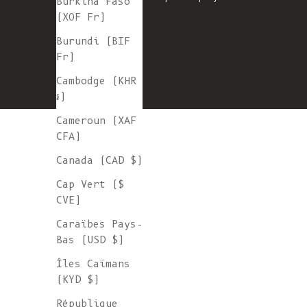
Burkina Faso
(XOF Fr)
Burundi (BIF
Fr)
Cambodge (KHR
៛)
Cameroun (XAF
CFA)
Canada (CAD $)
Cap Vert ($
CVE)
Caraïbes Pays-
Bas (USD $)
Îles Caïmans
(KYD $)
République