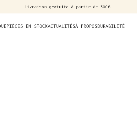
Livraison gratuite à partir de 300€.
nt
QUE
PIÈCES EN STOCK
ACTUALITÉS
À PROPOS
DURABILITÉ