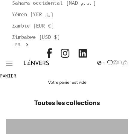
Sahara occidental (MAD د.م.)
Yémen (YER ﷼)
Zambie (EUR €)
Zimbabwe (USD $)
FR
L'ENVERS
Page d'o
Recher
Char
Ouvrir le menu de navigation
PANIER
Votre panier est vide
Toutes les collections
Accessoires
Alice Roca x L'Envers