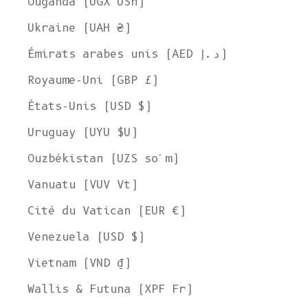
Ouganda (UGX USh)
Ukraine (UAH ₴)
Émirats arabes unis (AED د.إ)
Royaume-Uni (GBP £)
États-Unis (USD $)
Uruguay (UYU $U)
Ouzbékistan (UZS so'm)
Vanuatu (VUV Vt)
Cité du Vatican (EUR €)
Venezuela (USD $)
Vietnam (VND ₫)
Wallis & Futuna (XPF Fr)