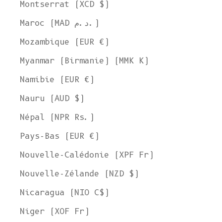
Montserrat (XCD $)
Maroc (MAD د.م.)
Mozambique (EUR €)
Myanmar (Birmanie) (MMK K)
Namibie (EUR €)
Welcome to L'ENVERS
Nauru (AUD $)
It seems that you are in
Ohio
,
United States
. Choose the option you
prefer:
Népal (NPR Rs.)
Ship to
United States
Pays-Bas (EUR €)
Language
Nouvelle-Calédonie (XPF Fr)
English
Nouvelle-Zélande (NZD $)
Currency
Nicaragua (NIO C$)
United States Dollar
Niger (XOF Fr)
SHOP NOW