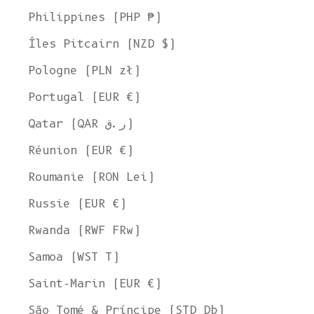
Philippines (PHP ₱)
Îles Pitcairn (NZD $)
Pologne (PLN zł)
Portugal (EUR €)
Qatar (QAR ر.ق)
Réunion (EUR €)
Roumanie (RON Lei)
Russie (EUR €)
Rwanda (RWF FRw)
Samoa (WST T)
Saint-Marin (EUR €)
São Tomé & Príncipe (STD Db)