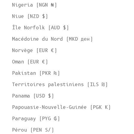
Nigeria (NGN ₦)
Niue (NZD $)
Île Norfolk (AUD $)
Macédoine du Nord (MKD ден)
Norvège (EUR €)
Oman (EUR €)
Pakistan (PKR ₨)
Territoires palestiniens (ILS ₪)
Panama (USD $)
Papouasie-Nouvelle-Guinée (PGK K)
Paraguay (PYG ₲)
Pérou (PEN S/)