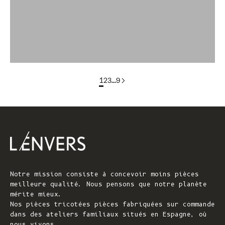
colorgroup : T-shirt en coton ELISABETH (en stock)
groupe de couleurs : FLORENCE En stock
1
2
3
…
9
Notre mission consiste à concevoir moins pièces
meilleure qualité. Nous pensons que notre planète
mérite mieux.
Nos pièces tricotées pièces fabriquées sur commande
dans des ateliers familiaux situés en Espagne, où
nous vivons.