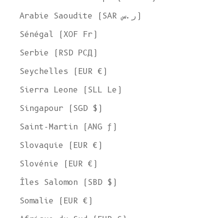
Arabie Saoudite (SAR ر.س)
Sénégal (XOF Fr)
Serbie (RSD РСД)
Seychelles (EUR €)
Sierra Leone (SLL Le)
Singapour (SGD $)
Saint-Martin (ANG ƒ)
Slovaquie (EUR €)
Slovénie (EUR €)
Îles Salomon (SBD $)
Somalie (EUR €)