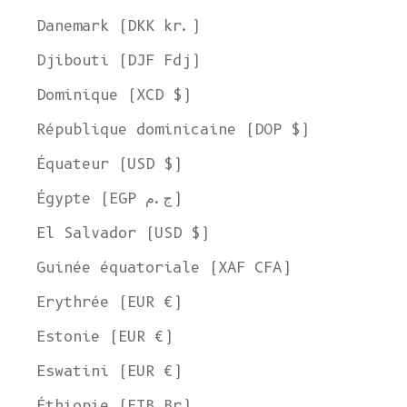
Danemark (DKK kr.)
Djibouti (DJF Fdj)
Dominique (XCD $)
République dominicaine (DOP $)
Équateur (USD $)
Égypte (EGP ج.م)
El Salvador (USD $)
Guinée équatoriale (XAF CFA)
Erythrée (EUR €)
Estonie (EUR €)
Eswatini (EUR €)
Éthiopie (ETB Br)