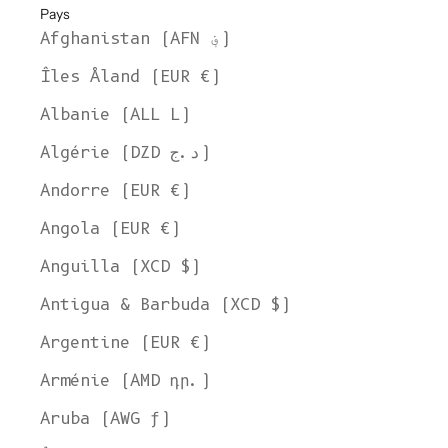
Pays
Afghanistan (AFN ؋)
Îles Åland (EUR €)
Albanie (ALL L)
Algérie (DZD د.ج)
Andorre (EUR €)
Angola (EUR €)
Anguilla (XCD $)
Antigua & Barbuda (XCD $)
Argentine (EUR €)
Arménie (AMD դր.)
Aruba (AWG ƒ)