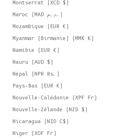
Montserrat (XCD $)
Maroc (MAD د.م.)
Mozambique (EUR €)
Myanmar (Birmanie) (MMK K)
Namibie (EUR €)
Welcome to L'ENVERS
Nauru (AUD $)
It seems that you are in
Ohio
,
United States
. Choose the option you
prefer:
Népal (NPR Rs.)
Ship to
United States
Pays-Bas (EUR €)
Language
Nouvelle-Calédonie (XPF Fr)
English
Nouvelle-Zélande (NZD $)
Currency
Nicaragua (NIO C$)
United States Dollar
Niger (XOF Fr)
SHOP NOW