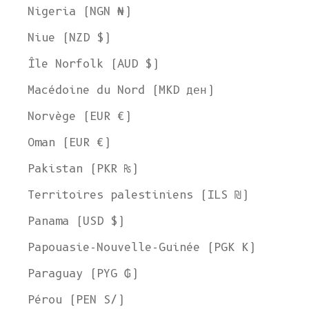
Nigeria (NGN ₦)
Niue (NZD $)
Île Norfolk (AUD $)
Macédoine du Nord (MKD ден)
Norvège (EUR €)
Oman (EUR €)
Pakistan (PKR ₨)
Territoires palestiniens (ILS ₪)
Panama (USD $)
Papouasie-Nouvelle-Guinée (PGK K)
Paraguay (PYG ₲)
Pérou (PEN S/)