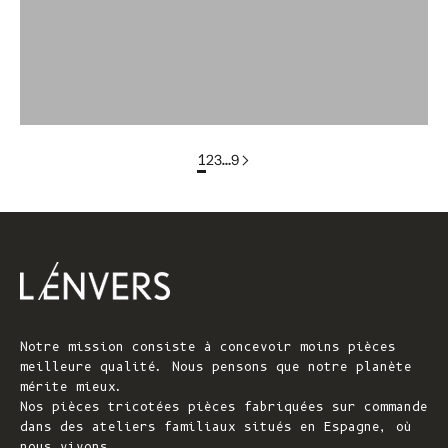
colorgroup : T-shirt en coton ELISABETH (en stock)
groupe de couleurs : FLORENCE En stock
1
2
3
…
9
Notre mission consiste à concevoir moins pièces
meilleure qualité. Nous pensons que notre planète
mérite mieux.
Nos pièces tricotées pièces fabriquées sur commande
dans des ateliers familiaux situés en Espagne, où
nous vivons.