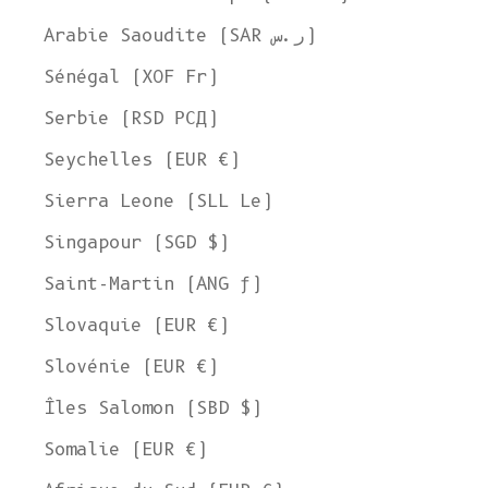
Arabie Saoudite (SAR ر.س)
Sénégal (XOF Fr)
Serbie (RSD РСД)
Seychelles (EUR €)
Sierra Leone (SLL Le)
Singapour (SGD $)
Saint-Martin (ANG ƒ)
Slovaquie (EUR €)
Slovénie (EUR €)
Îles Salomon (SBD $)
Somalie (EUR €)