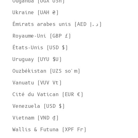
Ouganda (UGX USh)
Ukraine (UAH ₴)
Émirats arabes unis (AED د.إ)
Royaume-Uni (GBP £)
États-Unis (USD $)
Uruguay (UYU $U)
Ouzbékistan (UZS so'm)
Vanuatu (VUV Vt)
Cité du Vatican (EUR €)
Venezuela (USD $)
Vietnam (VND ₫)
Wallis & Futuna (XPF Fr)