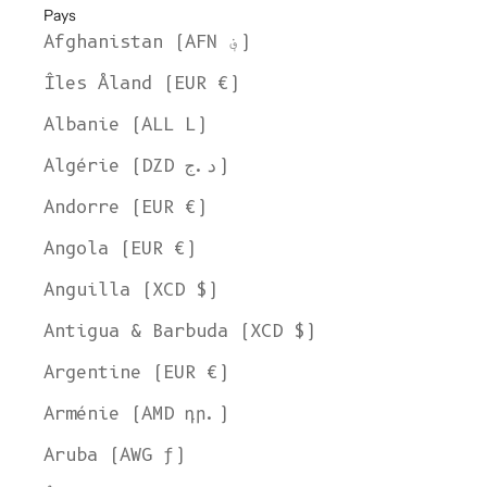
Pays
Afghanistan (AFN ؋)
Îles Åland (EUR €)
Albanie (ALL L)
Algérie (DZD د.ج)
Andorre (EUR €)
Angola (EUR €)
Anguilla (XCD $)
Antigua & Barbuda (XCD $)
Argentine (EUR €)
Arménie (AMD դր.)
Aruba (AWG ƒ)