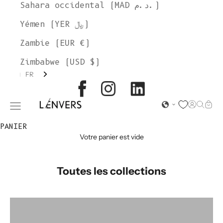
Sahara occidental (MAD د.م.)
Yémen (YER ﷼)
Zambie (EUR €)
Zimbabwe (USD $)
FR
L'ENVERS
Page d'o
Recher
Char
Ouvrir le menu de navigation
PANIER
Votre panier est vide
Toutes les collections
Accessoires
Alice Roca x L'Envers