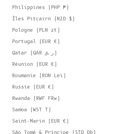
Philippines (PHP ₱)
Îles Pitcairn (NZD $)
Pologne (PLN zł)
Portugal (EUR €)
Qatar (QAR ر.ق)
Réunion (EUR €)
Roumanie (RON Lei)
Russie (EUR €)
Rwanda (RWF FRw)
Samoa (WST T)
Saint-Marin (EUR €)
São Tomé & Príncipe (STD Db)