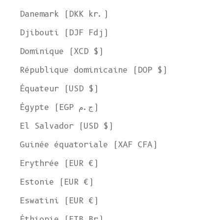
Danemark (DKK kr.)
Djibouti (DJF Fdj)
Dominique (XCD $)
République dominicaine (DOP $)
Équateur (USD $)
Égypte (EGP ج.م)
El Salvador (USD $)
Guinée équatoriale (XAF CFA)
Erythrée (EUR €)
Estonie (EUR €)
Eswatini (EUR €)
Éthiopie (ETB Br)