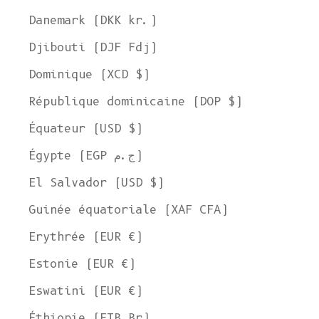
Danemark (DKK kr.)
Djibouti (DJF Fdj)
Dominique (XCD $)
République dominicaine (DOP $)
Équateur (USD $)
Égypte (EGP ج.م)
El Salvador (USD $)
Guinée équatoriale (XAF CFA)
Erythrée (EUR €)
Estonie (EUR €)
Eswatini (EUR €)
Éthiopie (ETB Br)