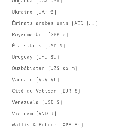
Ouganda (UGX USh)
Ukraine (UAH ₴)
Émirats arabes unis (AED د.إ)
Royaume-Uni (GBP £)
États-Unis (USD $)
Uruguay (UYU $U)
Ouzbékistan (UZS so'm)
Vanuatu (VUV Vt)
Cité du Vatican (EUR €)
Venezuela (USD $)
Vietnam (VND ₫)
Wallis & Futuna (XPF Fr)