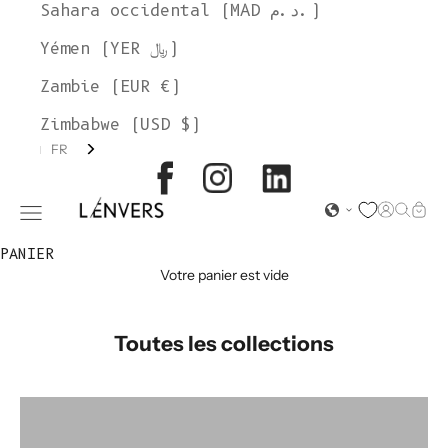
Sahara occidental (MAD د.م.)
Yémen (YER ﷼)
Zambie (EUR €)
Zimbabwe (USD $)
FR
L'ENVERS
Page d'o
Recher
Char
Ouvrir le menu de navigation
PANIER
Votre panier est vide
Toutes les collections
Accessoires
Alice Roca x L'Envers