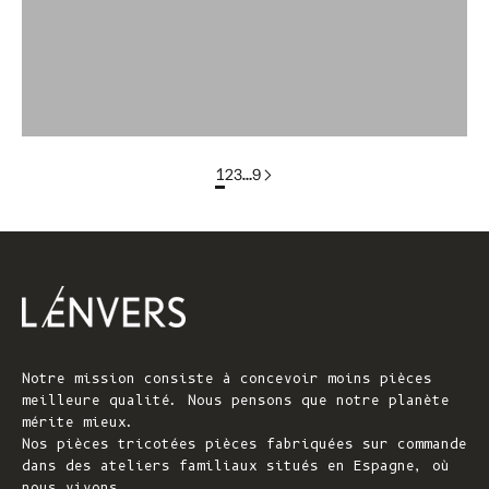
colorgroup : T-shirt en coton ELISABETH (en stock)
groupe de couleurs : FLORENCE En stock
1
2
3
…
9
Notre mission consiste à concevoir moins pièces
meilleure qualité. Nous pensons que notre planète
mérite mieux.
Nos pièces tricotées pièces fabriquées sur commande
dans des ateliers familiaux situés en Espagne, où
nous vivons.