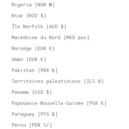
Nigeria (NGN ₦)
Niue (NZD $)
Île Norfolk (AUD $)
Macédoine du Nord (MKD ден)
Norvège (EUR €)
Oman (EUR €)
Pakistan (PKR ₨)
Territoires palestiniens (ILS ₪)
Panama (USD $)
Papouasie-Nouvelle-Guinée (PGK K)
Paraguay (PYG ₲)
Pérou (PEN S/)