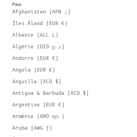
Pays
Afghanistan (AFN ؋)
Îles Åland (EUR €)
Albanie (ALL L)
Algérie (DZD د.ج)
Andorre (EUR €)
Angola (EUR €)
Anguilla (XCD $)
Antigua & Barbuda (XCD $)
Argentine (EUR €)
Arménie (AMD դր.)
Aruba (AWG ƒ)