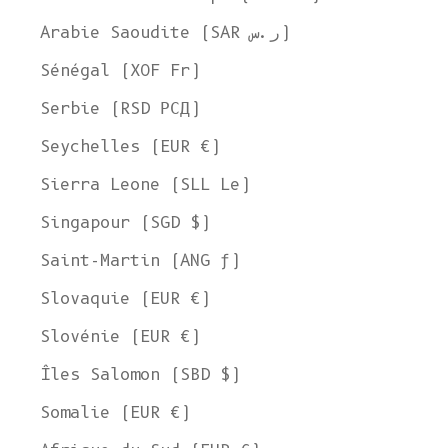
Arabie Saoudite (SAR ر.س)
Sénégal (XOF Fr)
Serbie (RSD РСД)
Seychelles (EUR €)
Sierra Leone (SLL Le)
Singapour (SGD $)
Saint-Martin (ANG ƒ)
Slovaquie (EUR €)
Slovénie (EUR €)
Îles Salomon (SBD $)
Somalie (EUR €)