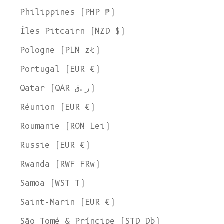
Philippines (PHP ₱)
Îles Pitcairn (NZD $)
Pologne (PLN zł)
Portugal (EUR €)
Qatar (QAR ر.ق)
Réunion (EUR €)
Roumanie (RON Lei)
Russie (EUR €)
Rwanda (RWF FRw)
Samoa (WST T)
Saint-Marin (EUR €)
São Tomé & Príncipe (STD Db)